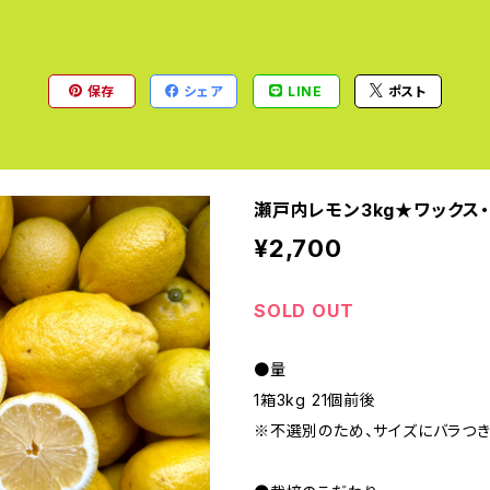
保存
シェア
LINE
ポスト
瀬戸内レモン3kg★ワックス
¥2,700
SOLD OUT
●量
1箱3kg 21個前後
※不選別のため、サイズにバラつき