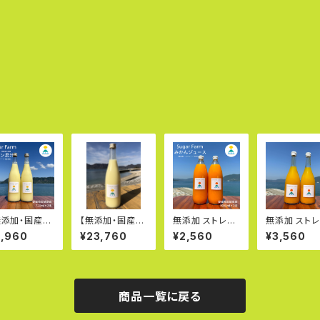
無添加・国産】
【無添加・国産】
無添加 ストレー
無添加 スト
搾りレモン果
丸搾りレモン果
ト100％ みかん
ト100％ 丸
3,960
¥23,760
¥2,560
¥3,560
720ml×2本
汁720ml×12本
ジュース1000m
まどんなジュ
愛媛県岩城島
｜愛媛県岩城島
l×2本
ス720ml×2
ストレートレモ
産ストレートレモ
果汁
ン果汁
商品一覧に戻る