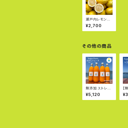
瀬戸内レモン3k
g★ワックス・防
¥2,700
腐剤不使用★
その他の商品
無添加 ストレー
【
ト100％ みかん
丸
¥5,120
¥
ジュース1000m
汁
l×4本
｜
産
ン