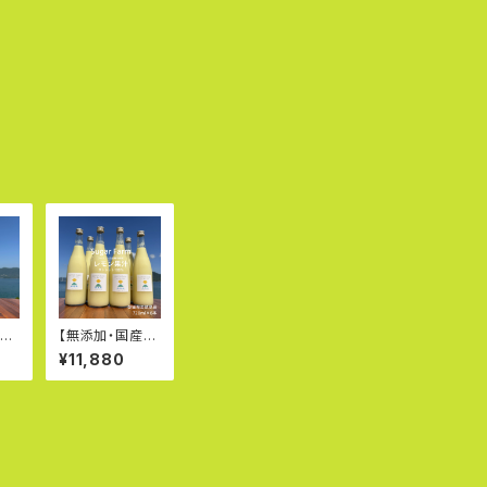
レー
【無添加・国産】
搾り
丸搾りレモン果
¥11,880
ー
汁720ml×6本
本
｜愛媛県岩城島
産ストレートレモ
ン果汁