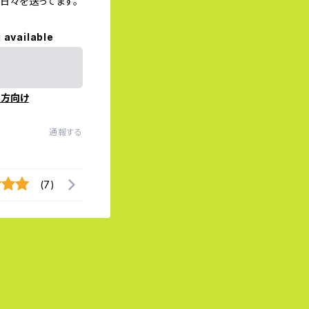
日々を送ってます。
 available
の方向け
通報する
(7)